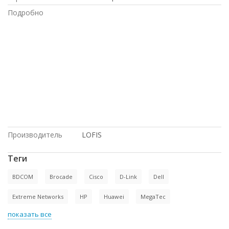
Подробно
по оптовым ценам, доставка в
Киргизию, Intel, в рассрочку, купить
новое оборудование, HP, под проект, в
Москве, в магазине СетиЛенд, с
большой скидкой, Dell, на гарантии,
Juniper, под заказ, с доставкой по
Казахстану, доставка в Крым, купить б/
у оборудование, с доставкой по
России, по низким ценам, по выгодной
цене, Cisco
Производитель
LOFIS
Теги
BDCOM
Brocade
Cisco
D-Link
Dell
Extreme Networks
HP
Huawei
MegaTec
показать все