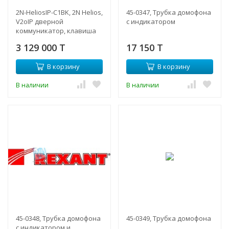
2N-HeliosIP-C1BK, 2N Helios,
45-0347, Трубка домофона
V2oIP дверной
с индикатором
коммуникатор, клавиша
быстрого набора,
3 129 000 T
17 150 T
клавиатура, камера
В корзину
В корзину
В наличии
В наличии
45-0348, Трубка домофона
45-0349, Трубка домофона
с индикатором и