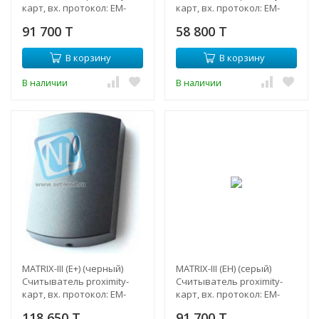
карт, вх. протокол: EM-
карт, вх. протокол: EM-
Marine/HID 8см
Marine, 8см
91 700 T
58 800 T
В корзину
В корзину
В наличии
В наличии
MATRIX-III (E+) (черный)
MATRIX-III (EH) (серый)
Cчитыватель proximity-
Cчитыватель proximity-
карт, вх. протокол: EM-
карт, вх. протокол: EM-
Marine. до 30 см
Marine/HID 8см
118 650 T
91 700 T