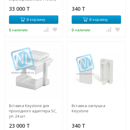
заделка с помощью NE-
33 000 T
340 T
TOOL, белая
В корзину
В корзину
В наличии
В наличии
Вставка Keystone для
Вставка-заглушка
проходного адаптера SC,
Keystone
уп. 24 шт.
23 000 T
340 T