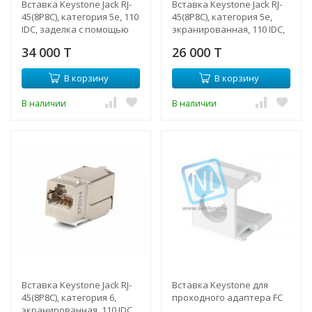
Вставка Keystone Jack RJ-
Вставка Keystone Jack RJ-
45(8P8C), категория 5e, 110
45(8P8C), категория 5e,
IDC, заделка с помощью
экранированная, 110 IDC,
NE-TOOL, белая
заделка с помощью NE-
34 000 T
26 000 T
TOOL, белая
В корзину
В корзину
В наличии
В наличии
Вставка Keystone Jack RJ-
Вставка Keystone для
45(8P8C), категория 6,
проходного адаптера FC
экранированная, 110 IDC,