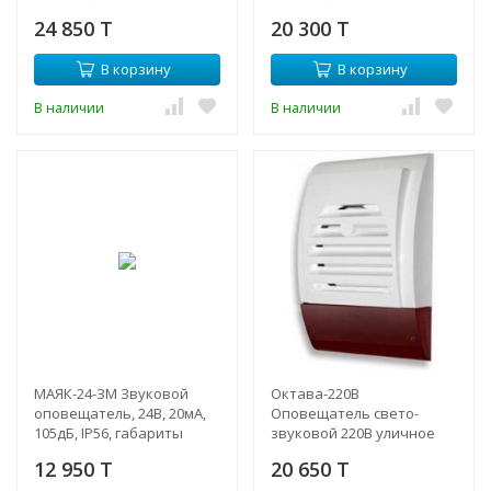
металлический корпус,
звук 50мА, 105дБ, IP55,
24 850 T
20 300 T
20мА + звук 20мА, 105дБ,
габариты 100х80х42
IP52
В корзину
В корзину
В наличии
В наличии
МАЯК-24-ЗМ Звуковой
Октава-220В
оповещатель, 24В, 20мА,
Оповещатель свето-
105дБ, IP56, габариты
звуковой 220В уличное
80х80х50
исполнение
12 950 T
20 650 T