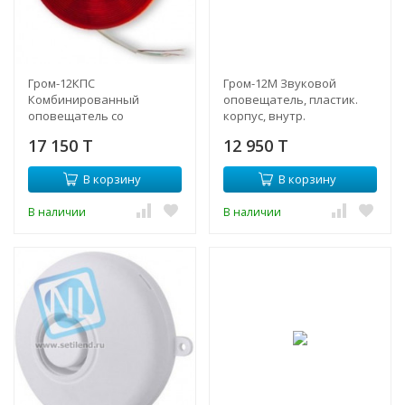
Гром-12КПС
Гром-12М Звуковой
Комбинированный
оповещатель, пластик.
оповещатель со
корпус, внутр.
стробовспышкой,
исполнение, 9-13.8В
17 150 T
12 950 T
пластик. корпус, внутр.
исп., 9-13,8В
В корзину
В корзину
В наличии
В наличии