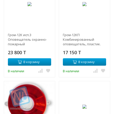
Гром-12К исп.3
Гром-12КП
Оповещатель охранно-
Комбинированный
пожарный
оповещатель, пластик.
комбинированный
корпус, внутр.
23 800 T
17 150 T
исполнение, 9-13.8В
В корзину
В корзину
В наличии
В наличии