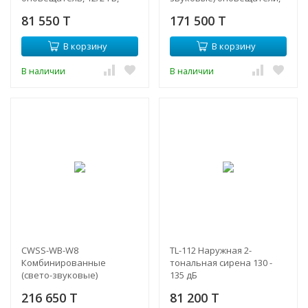
белый, низкая база IP21C
12/24 В,корпус, строб
81 550 T
171 500 T
В корзину
В корзину
В наличии
В наличии
CWSS-WB-W8
TL-112 Наружная 2-
Комбинированные
тональная сирена 130 -
(свето-звуковые)
135 дБ
оповещатели, 12/24 В, 32
216 650 T
81 200 T
тона, корпус белый,кр.