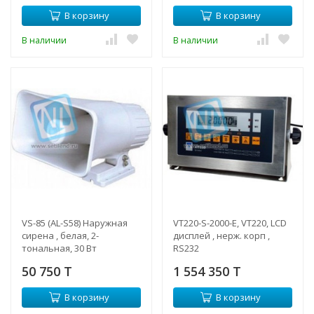
вспышка
В корзину
В корзину
В наличии
В наличии
VS-85 (AL-S58) Наружная
VT220-S-2000-E, VT220, LСD
сирена , белая, 2-
дисплей , нерж. корп ,
тональная, 30 Вт
RS232
50 750 T
1 554 350 T
В корзину
В корзину