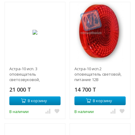
Астра-10 исп. 3
Астра-10 исп.2
оповещатель
оповещатель световой,
светозвуковой,
питание 12В
сверхяркие светодиоды,
21 000 T
14 700 T
питание 10-15 В, 118 дБ,
В корзину
В корзину
В наличии
В наличии