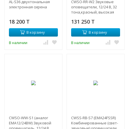
AL-S36 двухтональная
CWSO-RR-W2 Звуковые
электронная сирена
оповещатели, 12/24 В, 32
тона,красный, высокая
база IP65 «First Fix»
18 200 T
131 250 T
В корзину
В корзину
В наличии
В наличии
CWSO-WW-S1 (аналог
CWSS-RB-S7 (EMA24FSSR)
EMA12/24BW) Звуковой
Комбинированные (свет-
оповещатель, 12/24 В,
звуковые) оповещатели,