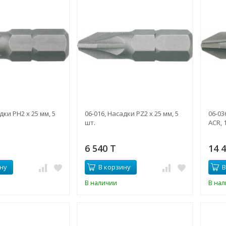
дки PH2 x 25 мм, 5
06-016, Насадки PZ2 x 25 мм, 5
06-03
шт.
ACR, 
6 540 T
14 
ну
В корзину
В
В наличии
В на