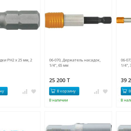
дки PH2 x 25 мм, 2
06-070, Держатель насадок,
06-07
1/4", 65 мм
1/4",
25 200 T
39 
ну
В корзину
В
В наличии
В на