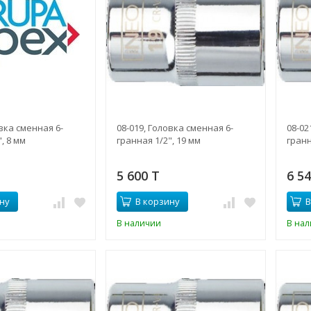
овка сменная 6-
08-019, Головка сменная 6-
08-02
, 8 мм
гранная 1/2", 19 мм
гранн
5 600 T
6 5
ну
В корзину
В
В наличии
В на