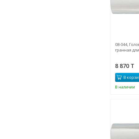
08-044, Гол
гранная дли
8 870 T
В корзи
В наличии