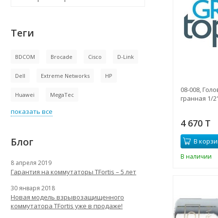
Теги
BDCOM
Brocade
Cisco
D-Link
Dell
Extreme Networks
HP
08-008, Гол
Huawei
MegaTec
гранная 1/2"
показать все
4 670 T
Блог
В корзи
В наличии
8 апреля 2019
Гарантия на коммутаторы TFortis – 5 лет
30 января 2018
Новая модель взрывозащищенного
коммутатора TFortis уже в продаже!