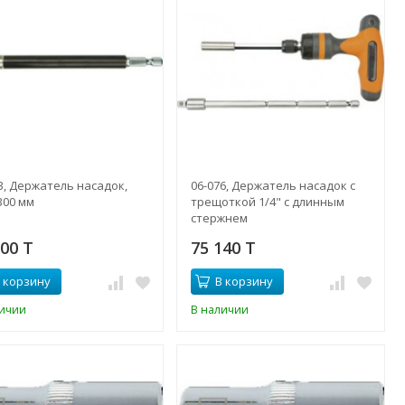
3, Держатель насадок,
06-076, Держатель насадок c
 300 мм
трещоткой 1/4" с длинным
стержнем
200 T
75 140 T
 корзину
В корзину
личии
В наличии