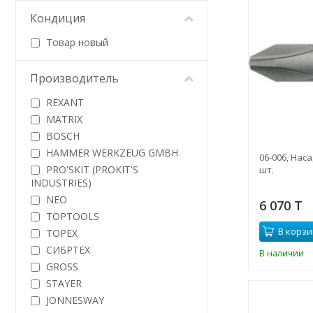
Кондиция
Товар новый
Производитель
REXANT
MATRIX
BOSCH
HAMMER WERKZEUG GMBH
06-006, Наса
PRO'SKIT (PROKIT'S
шт.
INDUSTRIES)
NEO
6 070 T
TOPTOOLS
В корзи
TOPEX
СИБРТЕХ
В наличии
GROSS
STAYER
JONNESWAY