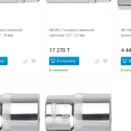
овка сменная
08-091, Головка сменная
08-10
, 16 мм
свечная 1/2", 21 мм
гранн
17 270 T
4 4
ну
В корзину
В
В наличии
В на