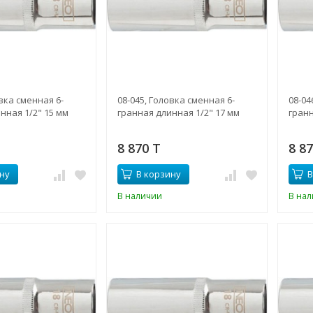
овка сменная 6-
08-045, Головка сменная 6-
08-04
нная 1/2" 15 мм
гранная длинная 1/2" 17 мм
гранн
8 870 T
8 8
ну
В корзину
В
В наличии
В на