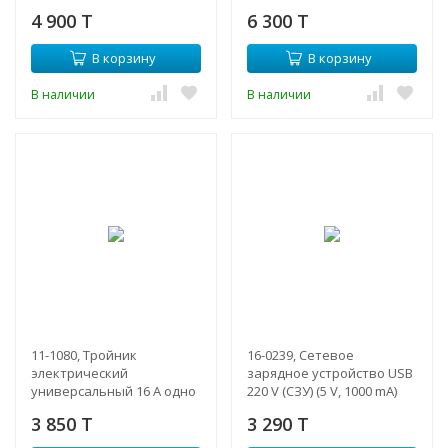
белый
4 900 T
6 300 T
В корзину
В корзину
В наличии
В наличии
11-1080, Тройник
16-0239, Сетевое
электрический
зарядное устройство USB
универсальный 16 А одно
220 V (СЗУ) (5 V, 1000 mA)
гнездо с заземлением
черное
3 850 T
3 290 T
белый