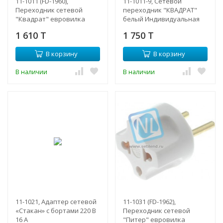
11-1011 (FD-1960),
11-1011-9, Сетевой
Переходник сетевой
переходник "КВАДРАТ"
"Квадрат" евровилка
белый Индивидуальная
250В/10А (15А)
упаковка шт
1 610 T
1 750 T
В корзину
В корзину
В наличии
В наличии
11-1021, Адаптер сетевой
11-1031 (FD-1962),
«Стакан» с бортами 220 В
Переходник сетевой
16 А
"Питер" евровилка