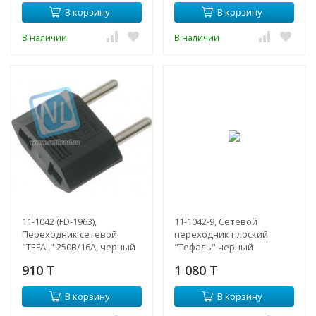
В корзину
В корзину
В наличии
В наличии
11-1042 (FD-1963),
11-1042-9, Сетевой
Переходник сетевой
переходник плоский
"TEFAL" 250В/16А, черный
"Тефаль" черный
Индивидуальная
910 T
1 080 T
упаковка 1 шт
В корзину
В корзину