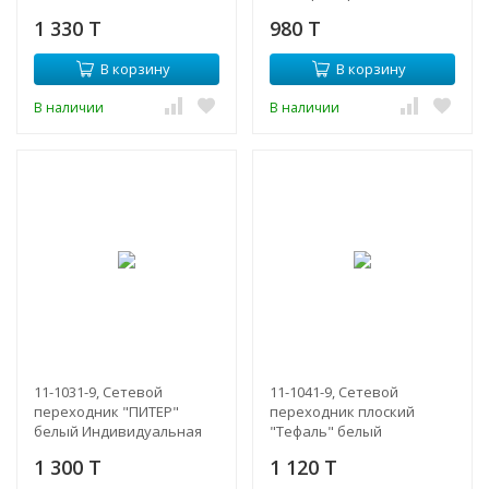
250В/16А
1 330 T
980 T
В корзину
В корзину
В наличии
В наличии
11-1031-9, Сетевой
11-1041-9, Сетевой
переходник "ПИТЕР"
переходник плоский
белый Индивидуальная
"Тефаль" белый
упаковка 1 шт
Индивидуальная
1 300 T
1 120 T
упаковка1 шт