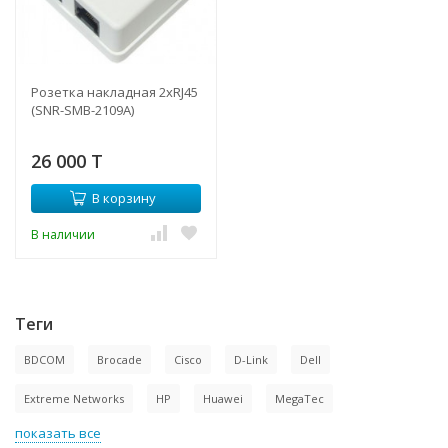
Розетка накладная 2хRJ45
(SNR-SMB-2109A)
26 000 T
В корзину
В наличии
Теги
BDCOM
Brocade
Cisco
D-Link
Dell
Extreme Networks
HP
Huawei
MegaTec
показать все