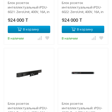
Блок розеток
Блок розеток
интеллектуальный iPDU-
интеллектуальный iPDU-
6021: ZeroUnit, 400V, 16А, in
6022: ZeroUnit, 400V, 16А, in
IEC60309 3P+N+E, out (6)
IEC60309 3P+N+E, out (6)
924 000 T
924 000 T
C19; (36) C13 без фиксации
C19; (18) C13 с фиксацией
e-lock
В корзину
В корзину
В наличии
В наличии
Блок розеток
Блок розеток
интеллектуальный iPDU-
интеллектуальный: iPDU-