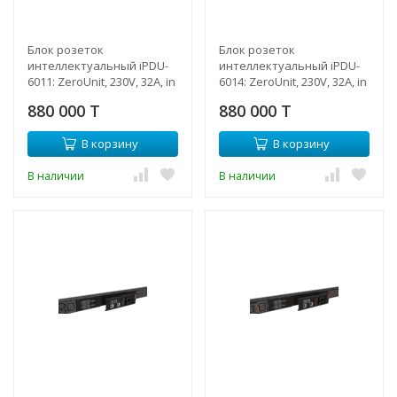
Блок розеток
Блок розеток
интеллектуальный iPDU-
интеллектуальный iPDU-
6011: ZeroUnit, 230V, 32А, in
6014: ZeroUnit, 230V, 32А, in
IEC60309 P+N+E, out (6) C19;
IEC60309 P+N+E, out (24) C13
880 000 T
880 000 T
(36) C13 без фиксации
с фиксацией e-lock
В корзину
В корзину
В наличии
В наличии