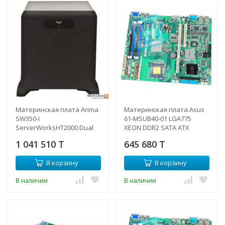
Материнская плата Arima
Материнская плата Asus
SW350-I
61-MSUB40-01 LGA775
ServerWorksHT2000 Dual
XEON DDR2 SATA ATX
S940 16DualDDR400 4SATA
Server Motherboard
1 041 510 T
645 680 T
U133 PCI-E8x 3PCI-X SVGA
w/VGA, 2xLAN1000-61-
2xGbLAN E-ATX 1000Mhz-
MSUB40-01(NEW)
В корзину
В корзину
SW350-I(NEW)
В наличии
В наличии