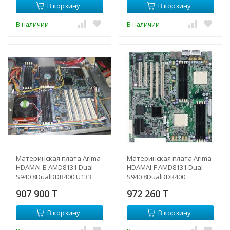
В корзину
В корзину
D100-090(NEW)
В наличии
В наличии
Материнская плата Arima
Материнская плата Arima
HDAMAI-B AMD8131 Dual
HDAMAI-F AMD8131 Dual
S940 8DualDDR400 U133
S940 8DualDDR400
3PCI-X 2PCI SVGA 2xGbLAN
4SATARAID U133 3PCI-X 2PCI
907 900 T
972 260 T
E-ATX 1000Mhz-HDAMAI-
SVGA 2xGbLAN E-ATX
B(NEW)
1000Mhz-HDAMAI-F(NEW)
В корзину
В корзину