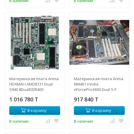
В наличии
В наличии
Материнская плата Arima
Материнская плата Arima
HDAMAI-I AMD8131 Dual
NM461 nVidia
S940 8DualDDR400
nForcePro3600 Dual S-F
4SATARAID U133 3PCI-X 2PCI
16DualDDRII-667 6SATAII
1 016 780 T
917 840 T
SVGA 2xGbLAN IPMI E-ATX
U133 2PCI-E8x 2PCI-X SVGA
1000Mhz-HDAMAI-I(NEW)
2xGbLAN E-ATX 2000Mhz-
В корзину
В корзину
NM461(NEW)
В наличии
В наличии