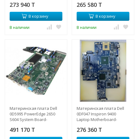
0D4572(NEW)
273 940 T
265 580 T
В корзину
В корзину
В наличии
В наличии
Материнская плата Dell
Материнская плата Dell
0D5995 PowerEdge 2650
0DF047 Inspiron 9400
S604 System Board-
Laptop Motherboard-
0D5995(NEW)
0DF047(NEW)
491 170 T
276 360 T