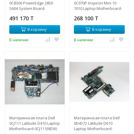
0C8306 PowerEdge 2850
0C970P Inspiron Mini 10
S604 System Board-
1010 Laptop Motherboard-
0C8306(NEW)
0C970P(NEW)
491 170 T
268 100 T
В корзину
В корзину
В наличии
В наличии
Материнская плата Dell
Материнская плата Dell
0CJ111 Latitude D410 Laptop
0D4572 Latitude D610
Motherboard-0CJ111(NEW)
Laptop Motherboard-