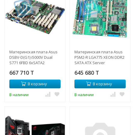
Материнская плата Asus
Материнская плата Asus
DSBV-D(G1) i5000V Dual
P5M2-R LGA775 XEON DDR2
S771 6FBD 6xSATA2
SATA ATX Server
RAID(0,1,5,10) 1xPCI-E x16,
Motherboard w/VGA,
667 710 T
645 680 T
1xPCI-E x8, 3xPCI-X, 1xPCI
2xLAN1000-P5M2-R(NEW)
2xGbLAN SSI CEB-DSBV-
В корзину
В корзину
D(G1)(NEW)
В наличии
В наличии