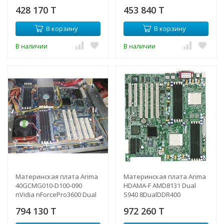
Board-630T3797(NEW)
Board-630T4659(NEW)
428 170 T
453 840 T
В корзину
В корзину
В наличии
В наличии
Материнская плата Arima
Материнская плата Arima
40GCMG010-D100-090
HDAMA-F AMD8131 Dual
nVidia nForcePro3600 Dual
S940 8DualDDR400
S-F 8DualDDRII-667 6SATAII
4SATARAID U133 4PCI-X 2PCI
794 130 T
972 260 T
U133 PCI-E16x PCI GbLAN E-
SVGA 2xGbLAN E-ATX
ATX 2000Mhz-40GCMG010-
1000Mhz-HDAMA-F(NEW)