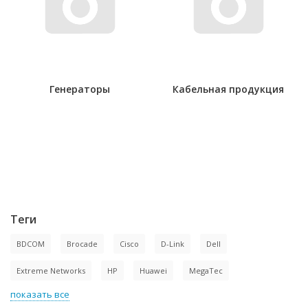
Генераторы
Кабельная продукция
Теги
BDCOM
Brocade
Cisco
D-Link
Dell
Extreme Networks
HP
Huawei
MegaTec
показать все