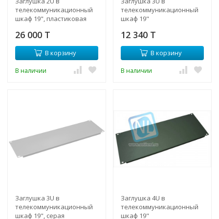
Заглушка 2U в
Заглушка 3U в
телекоммуникационный
телекоммуникационный
шкаф 19", пластиковая
шкаф 19"
защелка, монтаж без
26 000 T
12 340 T
инструментов
В корзину
В корзину
В наличии
В наличии
Заглушка 3U в
Заглушка 4U в
телекоммуникационный
телекоммуникационный
шкаф 19", серая
шкаф 19"