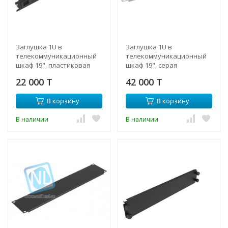
Заглушка 1U в
Заглушка 1U в
телекоммуникационный
телекоммуникационный
шкаф 19", пластиковая
шкаф 19", серая
защелка, монтаж без
22 000 T
42 000 T
инструментов
В корзину
В корзину
В наличии
В наличии