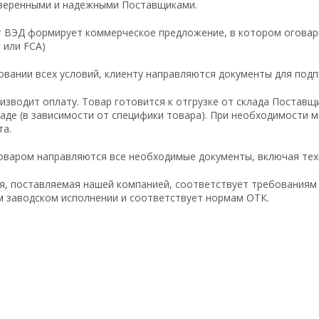
оверенными и надежными Поставщиками.
т ВЭД формирует коммерческое предложение, в котором оговари
 или FCA)
совании всех условий, клиенту направляются документы для подп
оизводит оплату. Товар готовится к отгрузке от склада Постав
аде (в зависимости от специфики товара). При необходимости м
та.
товаром направляются все необходимые документы, включая тех
я, поставляемая нашей компанией, соответствует требованиям 
 заводском исполнении и соответствует нормам ОТК.