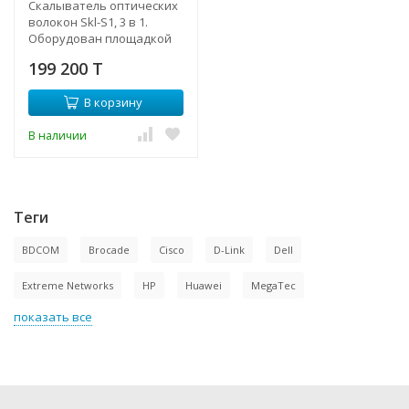
Скалыватель оптических
волокон Skl-S1, 3 в 1.
Оборудован площадкой
для зажима волокон трех
199 200 T
типов: волокно (250 мкм),
пигтейл (900 мкм), патч-
В корзину
корд или дроп-кабель (3
мм).
В наличии
Теги
BDCOM
Brocade
Cisco
D-Link
Dell
Extreme Networks
HP
Huawei
MegaTec
показать все