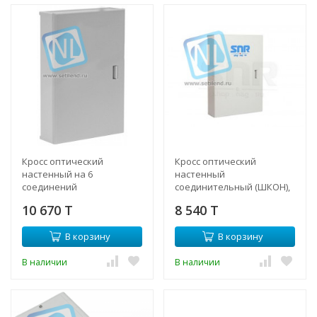
Кросс оптический
Кросс оптический
настенный на 6
настенный
соединений
соединительный (ШКОН),
6 соединений,
10 670 T
8 540 T
компактный (FT-M)
В корзину
В корзину
В наличии
В наличии