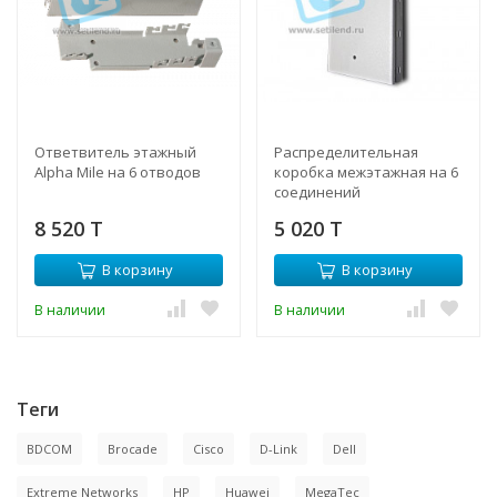
Ответвитель этажный
Распределительная
Alpha Mile на 6 отводов
коробка межэтажная на 6
соединений
8 520 T
5 020 T
В корзину
В корзину
В наличии
В наличии
Теги
BDCOM
Brocade
Cisco
D-Link
Dell
Extreme Networks
HP
Huawei
MegaTec