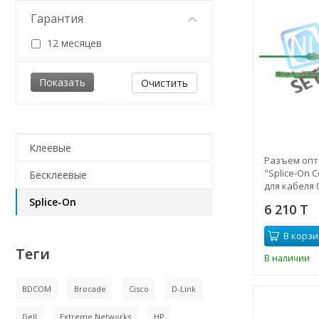
Гарантия
12 месяцев
Очистить
Клеевые
Разъем опти
"Splice-On 
Бесклеевые
для кабеля 
Splice-On
6 210 T
В корзи
Теги
В наличии
BDCOM
Brocade
Cisco
D-Link
Dell
Extreme Networks
HP