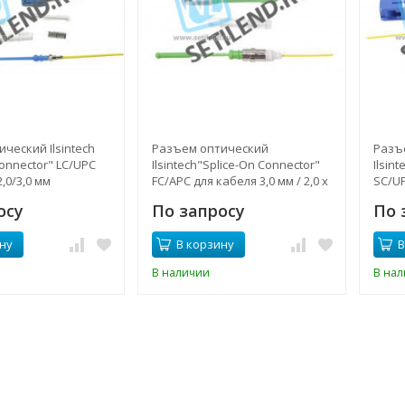
ческий Ilsintech
Разъем оптический
Разъ
Connector" LC/UPC
Ilsintech"Splice-On Connector"
Ilsin
,0/3,0 мм
FC/APC для кабеля 3,0 мм / 2,0 х
SC/UP
3,1
3,1
осу
По запросу
По 
ну
В корзину
В
В наличии
В на