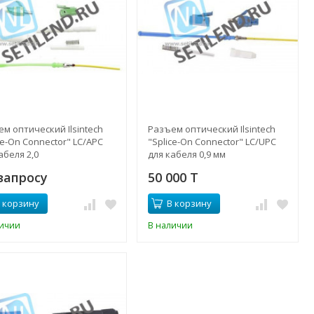
м оптический Ilsintech
Разъем оптический Ilsintech
ce-On Connector" LC/APC
"Splice-On Connector" LC/UPC
абеля 2,0
для кабеля 0,9 мм
запросу
50 000 T
 корзину
В корзину
личии
В наличии