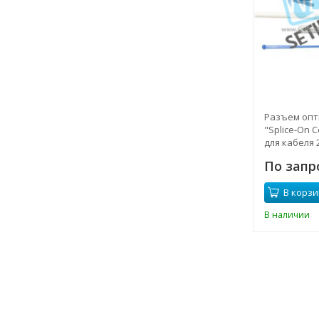
Разъем опти
"Splice-On 
для кабеля 2
По запр
В корзи
В наличии