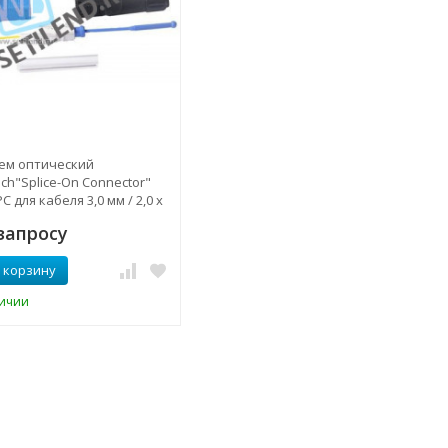
ем оптический
tech"Splice-On Connector"
C для кабеля 3,0 мм / 2,0 х
запросу
 корзину
личии