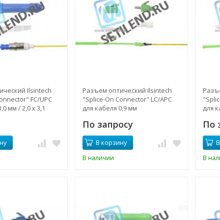
ческий Ilsintech
Разъем оптический Ilsintech
Разъе
Connector" FC/UPC
"Splice-On Connector" LC/APC
"Spli
0 мм / 2,0 х 3,1
для кабеля 0,9 мм
для к
По запросу
По 
ну
В корзину
В
В наличии
В на