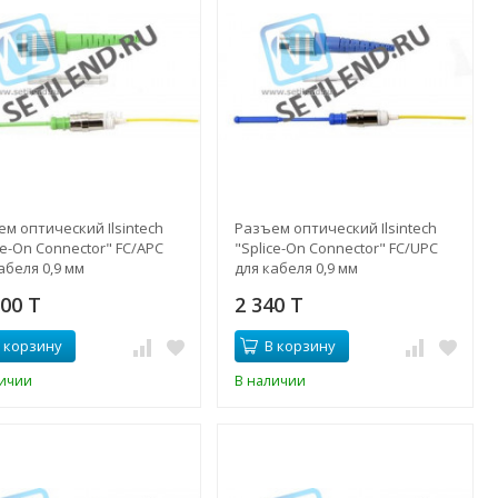
м оптический Ilsintech
Разъем оптический Ilsintech
ce-On Connector" FC/APC
"Splice-On Connector" FC/UPC
абеля 0,9 мм
для кабеля 0,9 мм
000 T
2 340 T
 корзину
В корзину
личии
В наличии