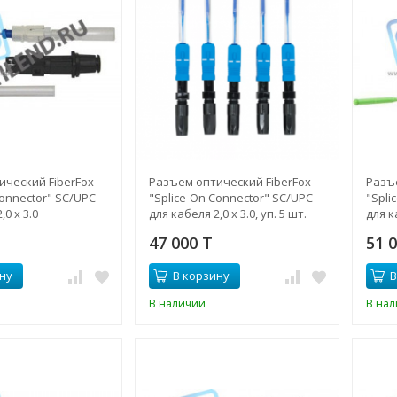
ческий FiberFox
Разъем оптический FiberFox
Разъе
Connector" SC/UPC
"Splice-On Connector" SC/UPC
"Spli
,0 х 3.0
для кабеля 2,0 х 3.0, уп. 5 шт.
для к
47 000 T
51 
ну
В корзину
В
В наличии
В на