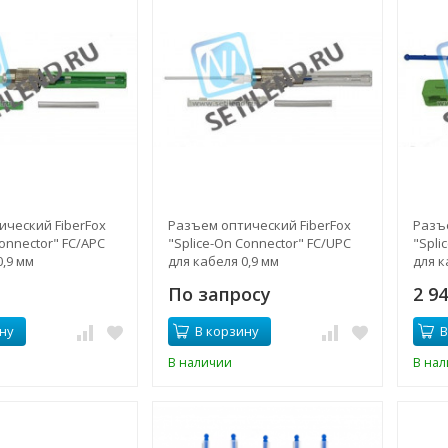
ческий FiberFox
Разъем оптический FiberFox
Разъ
Connector" FC/APC
"Splice-On Connector" FC/UPC
"Spli
0,9 мм
для кабеля 0,9 мм
для к
По запросу
2 9
ну
В корзину
В
В наличии
В на