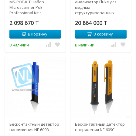
MS-POE-KIT Набор
Анализатор Fluke для
Microscanner PoE
медных
Professional Kit с
структурированных
детектором Intellitone Pro
кабельных систем (c
2 098 670 T
20 864 000 T
200 Probe и комплектом
адаптерами DSX-PLA004S)
удаленных
DSX-602-PRO INT
В корзину
В корзину
идентификаторов
В наличии
В наличии
Бесконтактный детектор
Бесконтактный детектор
напряжения NF-609B
напряжения NF-609C