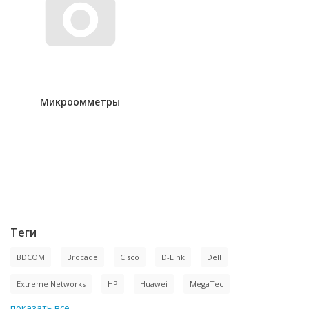
Микроомметры
Теги
BDCOM
Brocade
Cisco
D-Link
Dell
Extreme Networks
HP
Huawei
MegaTec
показать все