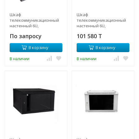
Шкаф
Шкаф
телекоммуникационный
телекоммуникационный
настенный 6U,
настенный 6U,
600х450х370мм
600х550х370мм
По запросу
101 580 T
(металлическая дверь)
двухсекционный
В корзину
В корзину
В наличии
В наличии