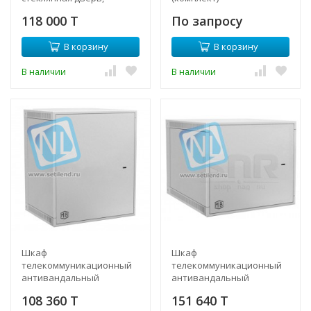
Ш600хВ303хГ450мм, 1 пара
118 000 T
По запросу
монтажных
направляющих, серый
В корзину
В корзину
В наличии
В наличии
Шкаф
Шкаф
телекоммуникационный
телекоммуникационный
антивандальный
антивандальный
разборный 6U,
разборный 6U,
108 360 T
151 640 T
340х560х400мм
340х560х600мм