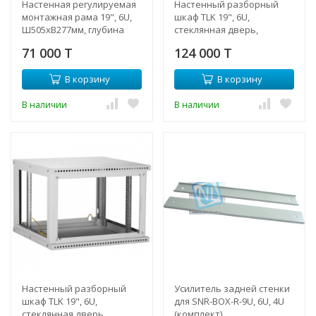
Настенная регулируемая
Настенный разборный
монтажная рама 19", 6U,
шкаф TLK 19", 6U,
Ш505хВ277мм, глубина
стеклянная дверь,
233-350мм, серая RAL 7035
Ш600хВ303хГ350мм, 1 пара
71 000 T
124 000 T
монтажных
направляющих, серый
В корзину
В корзину
В наличии
В наличии
Настенный разборный
Усилитель задней стенки
шкаф TLK 19", 6U,
для SNR-BOX-R-9U, 6U, 4U
стеклянная дверь,
(комплект)