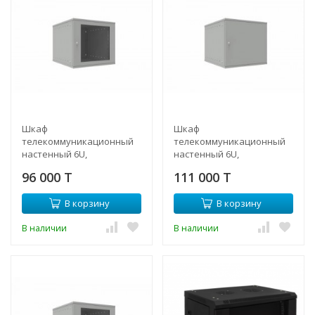
Шкаф
Шкаф
телекоммуникационный
телекоммуникационный
настенный 6U,
настенный 6U,
523х450х332мм серия LITE
523х600х332мм серия LITE
96 000 T
111 000 T
(стеклянная дверь)
(металлическая дверь)
В корзину
В корзину
В наличии
В наличии