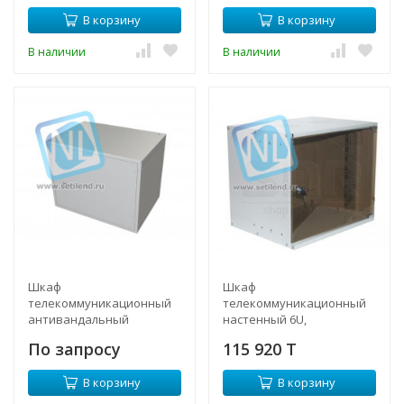
В корзину
В корзину
В наличии
В наличии
Шкаф
Шкаф
телекоммуникационный
телекоммуникационный
антивандальный
настенный 6U,
разборный NBR4006 (6U,
315х520х300 мм
По запросу
115 920 T
318х570х400)
В корзину
В корзину