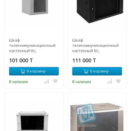
Шкаф
Шкаф
телекоммуникационный
телекоммуникационный
настенный 6U,
настенный 6U,
523х600х332мм серия LITE
600х450х370 (ШхГхВ)
101 000 T
111 000 T
(стеклянная дверь)
В корзину
В корзину
В наличии
В наличии