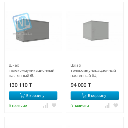
Шкаф
Шкаф
телекоммуникационный
телекоммуникационный
настенный 6U,
настенный 6U,
315х520х600 мм (дверь
523х450х332мм серия LITE
130 110 T
94 000 T
металлическая)
(металлическая дверь)
В корзину
В корзину
В наличии
В наличии