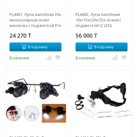
PL4401, Лупа налобная 20х
PL4402, Лупа налобная
монокулярная (очки
10x/15x/20x/25x (очки) с
монокль) с подсветкой Pro
подсветкой (2 LED)
Legend
24 270 T
56 000 T
В корзину
В корзину
В наличии
В наличии