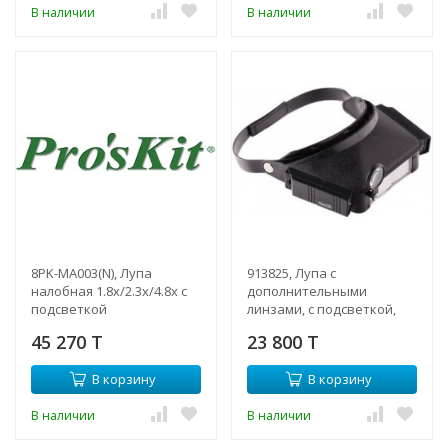
В наличии
В наличии
8PK-MA003(N), Лупа
913825, Лупа с
налобная 1.8x/2.3x/4.8x с
дополнительными
подсветкой
линзами, с подсветкой,
для закрепления на
45 270 T
23 800 T
голове
В корзину
В корзину
В наличии
В наличии