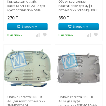
Крышка для сплайс-
Обруч-крепление-
кассета SNR-TR-A/H-2 для
пластиковое для муфт
муфт оптических SNR-
оптических SNR-GPJ-HOOP
FOSC-A/H
270 T
350 T
В корзину
В корзину
В наличии
В наличии
Сплайс-кассета SNR-TR-
Сплайс-кассета SNR-TR-
A/H для муфт оптических
A/H-2 для муфт
SNR-FOSC-A/H
оптических SNR-FOSC-A/H