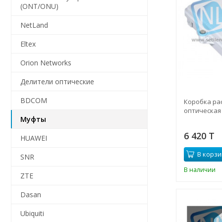
(ONT/ONU)
NetLand
Eltex
Orion Networks
Делители оптические
BDCOM
Коробка ра
оптическая 
Муфты
6 420 T
HUAWEI
В корзи
SNR
В наличии
ZTE
Dasan
Ubiquiti