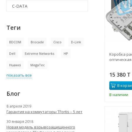
C-DATA
Теги
BDCOM
Brocade
Cisco
D-Link
Dell
Extreme Networks
HP
Коробка ра
оптическая 
Huawei
MegaTec
15 380 T
показать все
В корзи
Блог
В наличии
8 апреля 2019
Гарантия на коммутаторы TFortis – 5 лет
30 января 2018
Новая модель взрывозащищенного