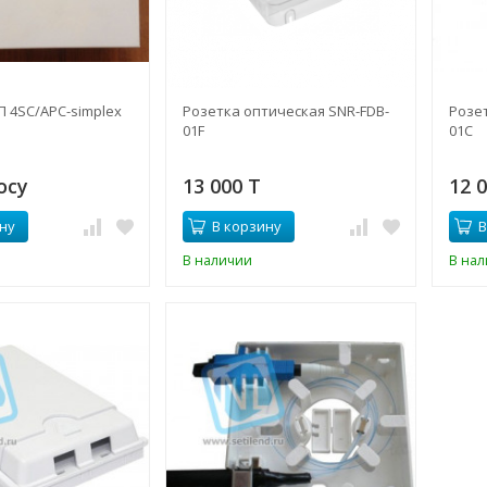
П 4SC/APC-simplex
Розетка оптическая SNR-FDB-
Розе
01F
01С
осу
13 000 T
12 
ну
В корзину
В
В наличии
В на