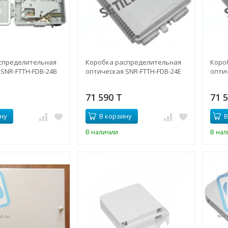
спределительная
Коробка распределительная
Коро
SNR-FTTH-FDB-24B
оптическая SNR-FTTH-FDB-24E
опти
71 590 T
71 
ну
В корзину
В
В наличии
В на