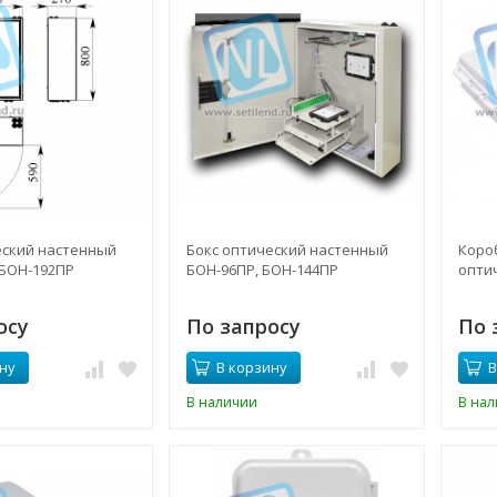
еский настенный
Бокс оптический настенный
Коро
 БОН-192ПР
БОН-96ПР, БОН-144ПР
опти
осу
По запросу
По 
ну
В корзину
В
В наличии
В на