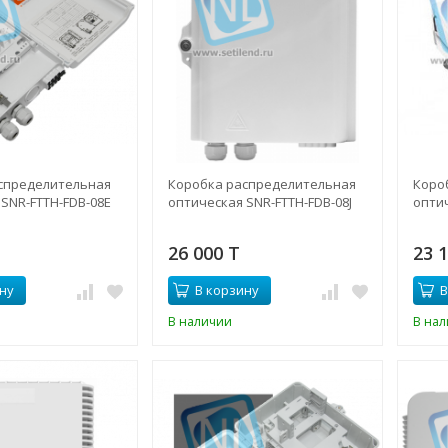
спределительная
Коробка распределительная
Коро
SNR-FTTH-FDB-08E
оптическая SNR-FTTH-FDB-08J
оптич
26 000 T
23 
ну
В корзину
В
В наличии
В на