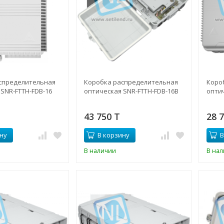
спределительная
Коробка распределительная
Коро
SNR-FTTH-FDB-16
оптическая SNR-FTTH-FDB-16B
опти
43 750 T
28 
ну
В корзину
В
В наличии
В на