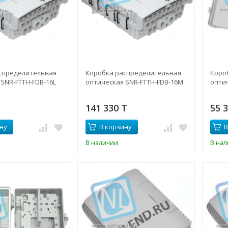
спределительная
Коробка распределительная
Коро
SNR-FTTH-FDB-16L
оптическая SNR-FTTH-FDB-16M
опти
141 330 T
55 
ну
В корзину
В
В наличии
В на