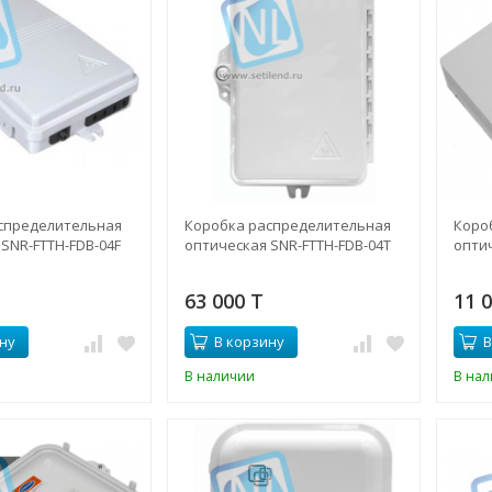
спределительная
Коробка распределительная
Коро
SNR-FTTH-FDB-04F
оптическая SNR-FTTH-FDB-04T
опти
63 000 T
11 
ну
В корзину
В
В наличии
В на