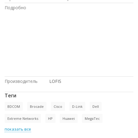
Подробно
по выгодной цене, Intel, по низким
ценам, с большой скидкой, Juniper, с
доставкой по России, доставка в
Киргизию, с доставкой по Казахстану,
купить б/у оборудование, под проект,
в Москве, купить новое оборудование,
Cisco, HP, в рассрочку, по оптовым
ценам, Dell, под заказ, доставка в
Крым, на гарантии, в магазине
СетиЛенд
Производитель
LOFIS
Теги
BDCOM
Brocade
Cisco
D-Link
Dell
Extreme Networks
HP
Huawei
MegaTec
показать все