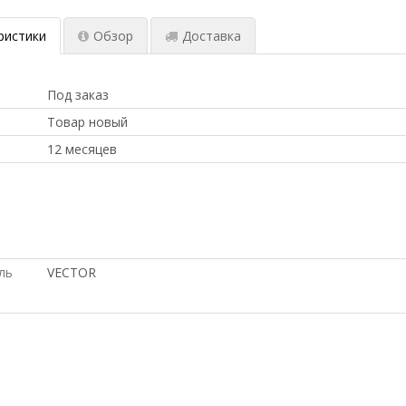
ристики
Обзор
Доставка
Под заказ
Товар новый
12 месяцев
по выгодной цене, доставка в Киргизию, Intel, купить 
ЦЕНАМ, на гарантии, Hp, Dell, под проект, ПОД ЗАКА
СКИДКОЙ, купить б/у оборудование,, С ДСОТАВКОЙ ПО 
ль
VECTOR