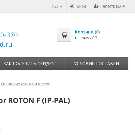
KZT
Вход
Регистрация
Корзина (
0
)
00-370
на сумму
0 T
d.ru
КАК ПОЛУЧИТЬ СКИДКУ
УСЛОВИЯ ПОСТАВКИ
Головные станции Vector
r ROTON F (IP-PAL)
T