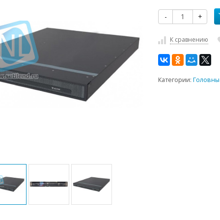
-
+
К сравнению
Категории:
Головны