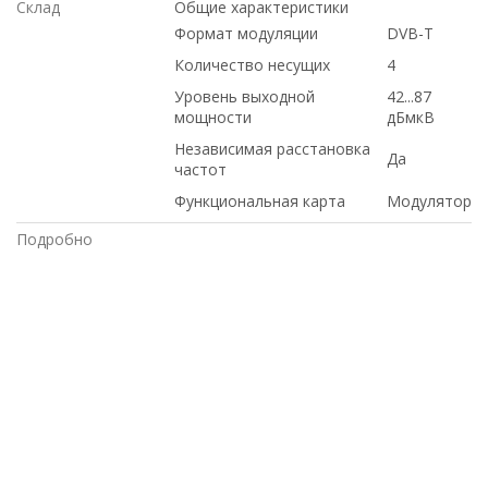
Склад
Общие характеристики
Формат модуляции
DVB-T
Количество несущих
4
Уровень выходной
42...87
мощности
дБмкВ
Независимая расстановка
Да
частот
Функциональная карта
Модулятор
Подробно
Cisco, ДОСТАВКА В КРЫМ, ПО
НИЗКИМ ЦЕНАМ, Intel, ПОД ЗАКАЗ, по
выгодной цене, с доставкой по
Казахстану, купить НОВОЕ
оборудование,, купить б/у
оборудование,, доставка в Киргизию,
Dell, на гарантии, под проект, Hp, С
БОЛЬШОЙ СКИДКОЙ, ПО ОПТОВЫМ
ЦЕНАМ, С ДСОТАВКОЙ ПО РОССИИ, в
магазине СетиЛенд