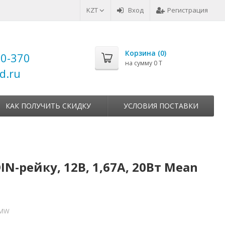
KZT
Вход
Регистрация
Корзина (
0
)
00-370
на сумму
0 T
d.ru
КАК ПОЛУЧИТЬ СКИДКУ
УСЛОВИЯ ПОСТАВКИ
N-рейку, 12В, 1,67А, 20Вт Mean
 MW