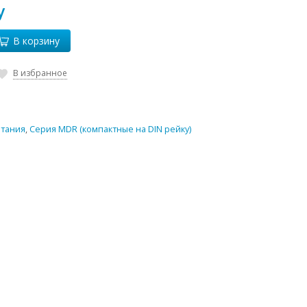
у
В корзину
В избранное
итания
,
Серия MDR (компактные на DIN рейку)