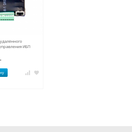
 удалённого
 управления ИБП
T
ну