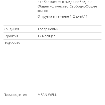
отображается в виде Свободно /
Общее количество)СвободноОбщее
кол-во
Отгрузка в течение 1-2 дней:
1
1
Кондиция
Товар новый
Гарантия
12 месяцев
Подробно
с большой скидкой, Intel, с доставкой
по России, Juniper, в магазине
СетиЛенд, по низким ценам, под
проект, на гарантии, Cisco, купить б/у
оборудование, купить новое
оборудование, доставка в Киргизию,
по оптовым ценам, доставка в Крым, в
рассрочку, с доставкой по Казахстану,
по выгодной цене, HP, под заказ, Dell, в
Москве
Производитель
MEAN WELL