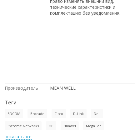
право изменять внешний вид,
технические характеристики и
комплектацию без уведомления.
Dell, в рассрочку, Intel, доставка в
Киргизию, по оптовым ценам, по
низким ценам, с большой скидкой, под
проект, доставка в Крым, HP, под
заказ, с доставкой по России, в
Москве, с доставкой по Казахстану, по
выгодной цене, Cisco, купить новое
оборудование, купить б/у
оборудование, Juniper, на гарантии, в
магазине СетиЛенд
Производитель
MEAN WELL
Теги
BDCOM
Brocade
Cisco
D-Link
Dell
Extreme Networks
HP
Huawei
MegaTec
показать все