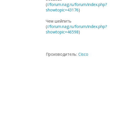
(
//forum.nag.ru/forum/index.php?
showtopic=43176
)
Чем шейпить
(
//forum.nag.ru/forum/index.php?
showtopic=46598
)
Производитель:
Cisco
с доставкой по Казахстану, по
оптовым ценам, по выгодной цене, под
проект, Dell, купить новое
оборудование, с доставкой по России,
Juniper, HP, доставка в Киргизию, в
магазине СетиЛенд, на гарантии,
доставка в Крым, купить б/у
оборудование, в рассрочку, с большой
скидкой, под заказ, Cisco, в Москве, по
низким ценам, Intel