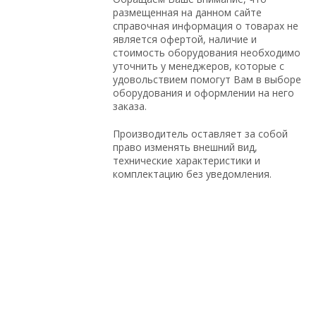
размещенная на данном сайте
справочная информация о товарах не
является офертой, наличие и
стоимость оборудования необходимо
уточнить у менеджеров, которые с
удовольствием помогут Вам в выборе
оборудования и оформлении на него
заказа.
Производитель оставляет за собой
право изменять внешний вид,
технические характеристики и
комплектацию без уведомления.
по оптовым ценам, Juniper, под проект,
с доставкой по России, в магазине
СетиЛенд, Intel, по выгодной цене, в
Москве, купить новое оборудование, с
большой скидкой, Cisco, HP, на
гарантии, с доставкой по Казахстану,
Dell, в рассрочку, под заказ, купить б/у
оборудование, по низким ценам,
доставка в Киргизию, доставка в Крым