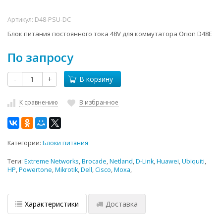
Артикул:
D48-PSU-DC
Блок питания постоянного тока 48V для коммутатора Orion D48E
По запросу
-
+
В корзину
К сравнению
В избранное
Категории:
Блоки питания
Теги:
Extreme Networks
,
Brocade
,
Netland
,
D-Link
,
Huawei
,
Ubiquiti
,
HP
,
Powertone
,
Mikrotik
,
Dell
,
Cisco
,
Moxa
,
Характеристики
Доставка