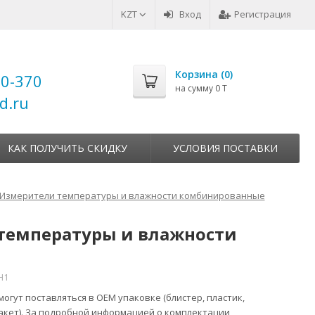
KZT
Вход
Регистрация
Корзина (
0
)
00-370
на сумму
0 T
d.ru
КАК ПОЛУЧИТЬ СКИДКУ
УСЛОВИЯ ПОСТАВКИ
Измерители температуры и влажности комбинированные
х температуры и влажности
Н1
огут поставляться в ОЕМ упаковке (блистер, пластик,
акет). За подробной информацией о комплектации