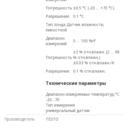
Погрешность
±0.5 °C (-20 … +70 °C)
Разрешение
0.1 °C
Тип зонда Датчик влажности,
емкостной
Диапазон
0 … 100 %rF
измерений
±3 % отн.влажн. (2 … 98
Погрешность
% отн.влажн.)
±0.03 % отн.влажн./K
Разрешение
0.1 % отн.влажн.
Технические параметры
Диапазон измеряемых температур,°С
-20…70
Тип измерения
универсальный датчик
Производитель
TESTO