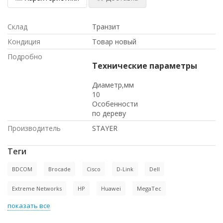
Склад
Транзит
Кондиция
Товар новый
Подробно
Технические параметры
Диаметр,мм
10
Особенности
по дереву
Производитель
STAYER
Теги
BDCOM
Brocade
Cisco
D-Link
Dell
Extreme Networks
HP
Huawei
MegaTec
показать все