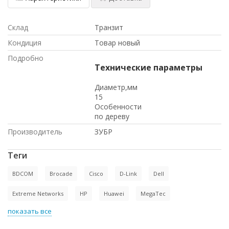
Склад
Транзит
Кондиция
Товар новый
Подробно
Технические параметры
Диаметр,мм
15
Особенности
по дереву
Производитель
ЗУБР
Теги
BDCOM
Brocade
Cisco
D-Link
Dell
Extreme Networks
HP
Huawei
MegaTec
показать все