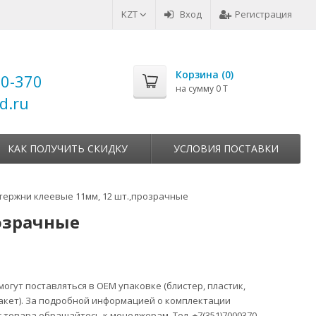
KZT
Вход
Регистрация
Корзина (
0
)
00-370
на сумму
0 T
d.ru
КАК ПОЛУЧИТЬ СКИДКУ
УСЛОВИЯ ПОСТАВКИ
Стержни клеевые 11мм, 12 шт.,прозрачные
розрачные
огут поставляться в ОЕМ упаковке (блистер, пластик,
акет). За подробной информацией о комплектации
 товара обращайтесь к менеджерам. Тел. +7(351)7000370