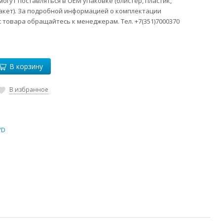
огут поставляться в ОЕМ упаковке (блистер, пластик,
акет). За подробной информацией о комплектации
 товара обращайтесь к менеджерам. Тел. +7(351)7000370
В корзину
В избранное
VD