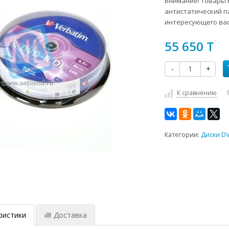
Внимание! Товары м
антистатический п
интересующего вас
55 650 T
-
+
К сравнению
Категории:
Диски D
ристики
Доставка