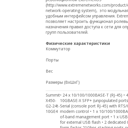
(http://www.extremenetworks.com/product/
network-operating-system), это модульна
удобным интерфейсом управления. Extr
позволяет настроить функционал ролевы
назначения правил доступа к сети для о
групп пользователей.
Физические характеристики
Коммутатор
Порты
Вес
Размеры (ВxШxГ)
Summit
• 24 x 10/100/1000BASE-T (RJ-45) • 4
X450-
10GBASE-X SFP+ (unpopulated ports)
G2-24t-
Serial (console port RJ-45) with RTS
10GE4
modem control • 1 x 10/100/1000BA
of-band management port • 1 x USB 
for external USB flash • 2 dedicated
form factor 21Gbps stacking ports o