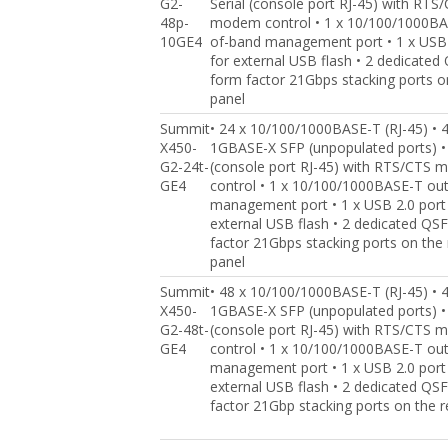
G2-
Serial (console port RJ-45) with RTS
48p-
modem control • 1 x 10/100/1000BA
10GE4
of-band management port • 1 x USB 
for external USB flash • 2 dedicated
form factor 21Gbps stacking ports o
panel
Summit
• 24 x 10/100/1000BASE-T (RJ-45) • 4
X450-
1GBASE-X SFP (unpopulated ports) • 
G2-24t-
(console port RJ-45) with RTS/CTS
GE4
control • 1 x 10/100/1000BASE-T ou
management port • 1 x USB 2.0 port
external USB flash • 2 dedicated QS
factor 21Gbps stacking ports on the 
panel
Summit
• 48 x 10/100/1000BASE-T (RJ-45) • 4
X450-
1GBASE-X SFP (unpopulated ports) • 
G2-48t-
(console port RJ-45) with RTS/CTS
GE4
control • 1 x 10/100/1000BASE-T ou
management port • 1 x USB 2.0 port
external USB flash • 2 dedicated QS
factor 21Gbp stacking ports on the r