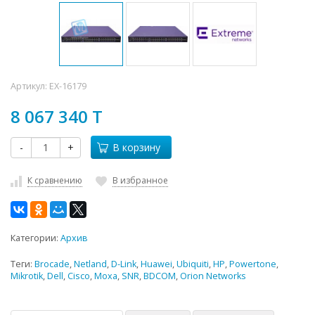
Артикул:
EX-16179
8 067 340 T
-
+
В корзину
К сравнению
В избранное
Категории:
Архив
Теги:
Brocade
,
Netland
,
D-Link
,
Huawei
,
Ubiquiti
,
HP
,
Powertone
,
Mikrotik
,
Dell
,
Cisco
,
Moxa
,
SNR
,
BDCOM
,
Orion Networks