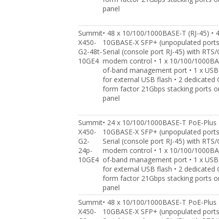
panel
Summit
• 48 x 10/100/1000BASE-T (RJ-45) • 4
X450-
10GBASE-X SFP+ (unpopulated ports)
G2-48t-
Serial (console port RJ-45) with RTS
10GE4
modem control • 1 x 10/100/1000BA
of-band management port • 1 x USB 
for external USB flash • 2 dedicated
form factor 21Gbps stacking ports o
panel
Summit
• 24 x 10/100/1000BASE-T PoE-Plus •
X450-
10GBASE-X SFP+ (unpopulated ports)
G2-
Serial (console port RJ-45) with RTS
24p-
modem control • 1 x 10/100/1000BA
10GE4
of-band management port • 1 x USB 
for external USB flash • 2 dedicated
form factor 21Gbps stacking ports o
panel
Summit
• 48 x 10/100/1000BASE-T PoE-Plus •
X450-
10GBASE-X SFP+ (unpopulated ports)