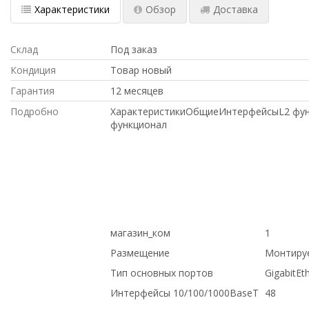
Характеристики
Обзор
Доставка
Склад
Под заказ
Кондиция
Товар новый
Гарантия
12 месяцев
Подробно
ХарактеристикиОбщиеИнтерфейсыL2 фун
функционал
С ДСОТАВКОЙ ПО РОССИИ, в магазине Се
НОВОЕ оборудование,, по выгодной цене,
Киргизию, Hp, ПО ОПТОВЫМ ЦЕНАМ, на г
НИЗКИМ ЦЕНАМ, с доставкой по Казахст
БОЛЬШОЙ СКИДКОЙ, Dell, купить б/у обо
ДОСТАВКА В КРЫМ, Cisco, под проект, ПО
магазин_ком
1
Размещение
Монтируе
Тип основных портов
GigabitEt
Интерфейсы 10/100/1000BaseT
48