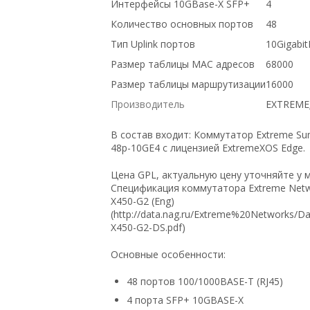
Интерфейсы 10GBase-X SFP+
4
Количество основных портов
48
Тип Uplink портов
10Gigabit
Размер таблицы MAC адресов
68000
Размер таблицы маршрутизации
16000
Производитель
EXTREM
В состав входит: Коммутатор Extreme Su
48p-10GE4 с лицензией ExtremeXOS Edge.
Цена GPL, актуальную цену уточняйте у 
Спецификация коммутатора Extreme Net
X450-G2 (Eng)
(http://data.nag.ru/Extreme%20Networks/D
X450-G2-DS.pdf)
Основные особенности:
48 портов 100/1000BASE-T (RJ45)
4 порта SFP+ 10GBASE-X