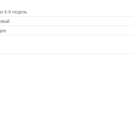
з 6-8 недель
овый
цев