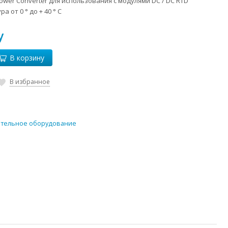
Power Converter для использования с модулями DC / DC RTD
 от 0 ° до + 40 ° C
у
В корзину
В избранное
тельное оборудование