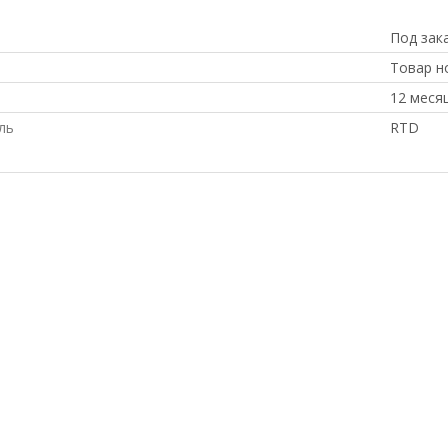
Под зака
Товар н
12 меся
ль
RTD