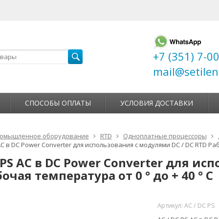
+7 (351) 7-0
mail@setilen
СПОСОБЫ ОПЛАТЫ
УСЛОВИЯ ДОСТАВКИ
омышленное оборудование
RTD
Одноплатные процессоры
AC в DC Power Converter для использования с модулями DC / DC RTD Раб
 PS AC в DC Power Converter для и
очая температура от 0 ° до + 40 ° C
Артикул:
AC / DC PS