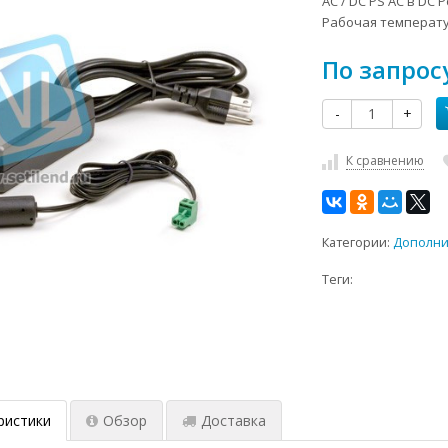
AC / DC PS AC в DC 
Рабочая температура
По запрос
-
+
К сравнению
Категории:
Дополни
Теги:
ристики
Обзор
Доставка